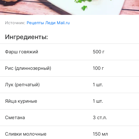
Источник:
Рецепты Леди Mail.ru
Ингредиенты:
Фарш говяжий
500 г
Рис (длиннозерный)
100 г
Лук (репчатый)
1 шт.
Яйца куриные
1 шт.
Сметана
3 ст.л.
Сливки молочные
150 мл