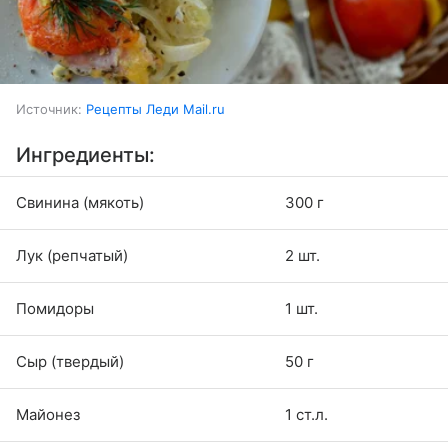
Источник:
Рецепты Леди Mail.ru
Ингредиенты:
Свинина (мякоть)
300 г
Лук (репчатый)
2 шт.
Помидоры
1 шт.
Сыр (твердый)
50 г
Майонез
1 ст.л.