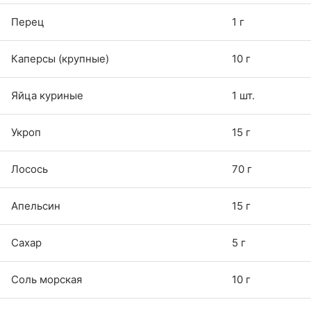
Перец
1 г
Каперсы (крупные)
10 г
Яйца куриные
1 шт.
Укроп
15 г
Лосось
70 г
Апельсин
15 г
Сахар
5 г
Соль морская
10 г