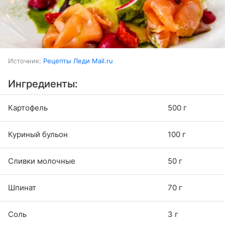
Источник:
Рецепты Леди Mail.ru
Ингредиенты:
Картофель
500 г
Куриный бульон
100 г
Сливки молочные
50 г
Шпинат
70 г
Соль
3 г