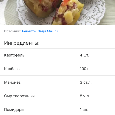
Источник:
Рецепты Леди Mail.ru
Ингредиенты:
Картофель
4 шт.
Колбаса
100 г
Майонез
3 ст.л.
Сыр творожный
8 ч.л.
Помидоры
1 шт.