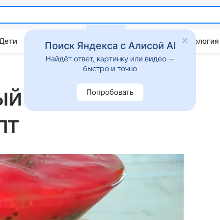
 Дети
Дом
Гороскопы
Стиль жизни
Психология
Поиск Яндекса с Алисой AI
Найдёт ответ, картинку или видео —
быстро и точно
й десерт:
Попробовать
пт