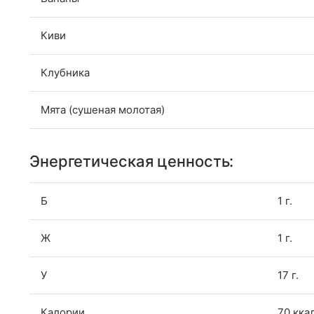
Киви
Клубника
Мята (сушеная молотая)
Энергетическая ценность:
Б
1 г.
Ж
1 г.
У
17 г.
Калории
70 кка