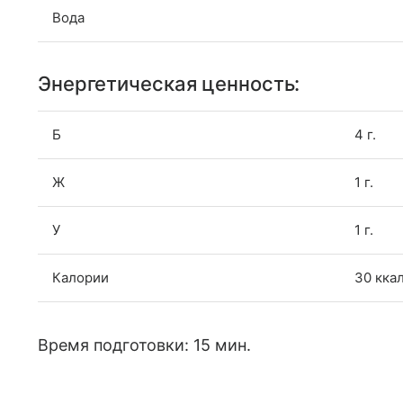
Вода
Энергетическая ценность:
Б
4 г.
Ж
1 г.
У
1 г.
Калории
30 кка
Время подготовки: 15 мин.