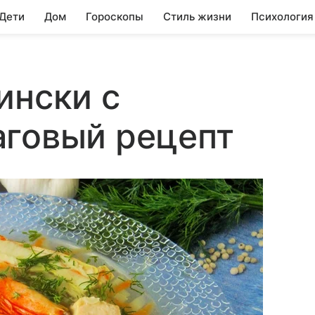
 Дети
Дом
Гороскопы
Стиль жизни
Психология
ински с
аговый рецепт