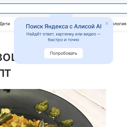
 Дети
Дом
Гороскопы
Стиль жизни
Психология
Поиск Яндекса с Алисой AI
Найдёт ответ, картинку или видео —
быстро и точно
вощами:
Попробовать
пт