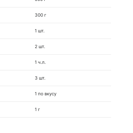
300 г
1 шт.
2 шт.
1 ч.л.
3 шт.
1 по вкусу
1 г