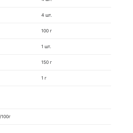
4 шт.
100 г
1 шт.
150 г
1 г
/100г