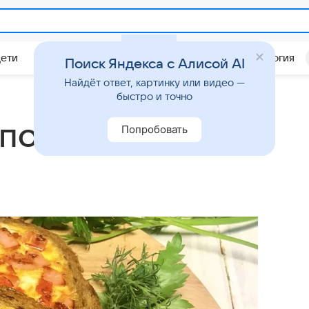
Дети
Дом
Гороскопы
Стиль жизни
Психология
Поиск Яндекса с Алисой AI
Найдёт ответ, картинку или видео —
быстро и точно
: пошаговый
Попробовать