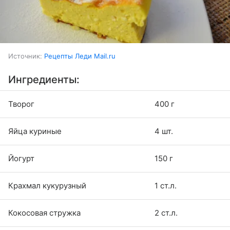
Источник:
Рецепты Леди Mail.ru
Ингредиенты:
Творог
400 г
Яйца куриные
4 шт.
Йогурт
150 г
Крахмал кукурузный
1 ст.л.
Кокосовая стружка
2 ст.л.