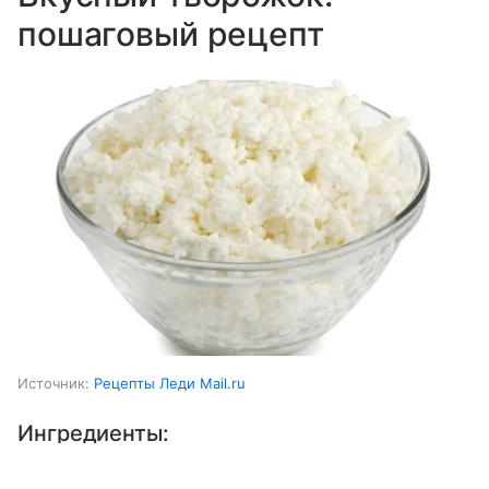
пошаговый рецепт
Источник:
Рецепты Леди Mail.ru
Ингредиенты:
Выберите комментарий
Выберите комментарий
Выберите комментарий
Молоко коровье
1 ст.