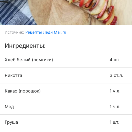
Источник:
Рецепты Леди Mail.ru
Ингредиенты:
Хлеб белый (ломтики)
4 шт.
Рикотта
3 ст.л.
Какао (порошок)
1 ч.л.
Мед
1 ч.л.
Груша
1 шт.