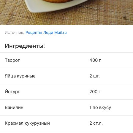
Источник:
Рецепты Леди Mail.ru
Ингредиенты:
Творог
400 г
Яйца куриные
2 шт.
Йогурт
200 г
Ванилин
1 по вкусу
Крахмал кукурузный
2 ст.л.