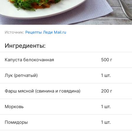
Источник:
Рецепты Леди Mail.ru
Ингредиенты:
Капуста белокочанная
500 г
Лук (репчатый)
1 шт.
Фарш мясной (свинина и говядина)
200 г
Морковь
1 шт.
Помидоры
1 шт.