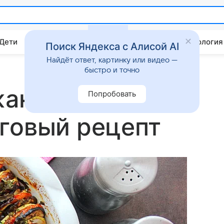
 Дети
Дом
Гороскопы
Стиль жизни
Психология
Поиск Яндекса с Алисой AI
Найдёт ответ, картинку или видео —
быстро и точно
жанами и
Попробовать
говый рецепт