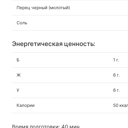
Перец черный (молотый)
Соль
Энергетическая ценность:
Б
1 г.
Ж
6 г.
У
6 г.
Калории
50 кка
Время подготовки: 40 мин.