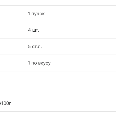
1 пучок
4 шт.
5 ст.л.
1 по вкусу
/100г