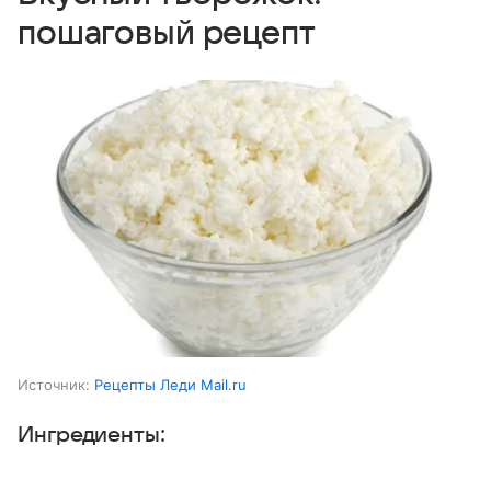
пошаговый рецепт
Источник:
Рецепты Леди Mail.ru
Ингредиенты:
Выберите комментарий
Выберите комментарий
Выберите комментарий
Молоко коровье
1 ст.