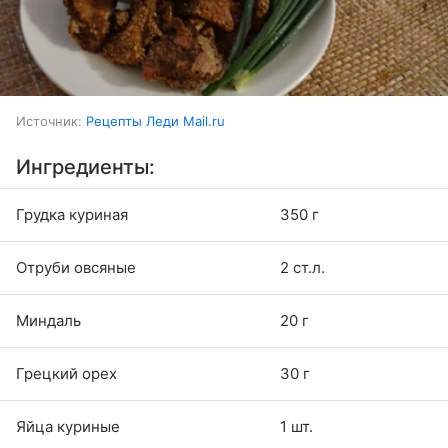
Источник:
Рецепты Леди Mail.ru
Ингредиенты:
Грудка куриная
350 г
Отруби овсяные
2 ст.л.
Миндаль
20 г
Грецкий орех
30 г
Яйца куриные
1 шт.