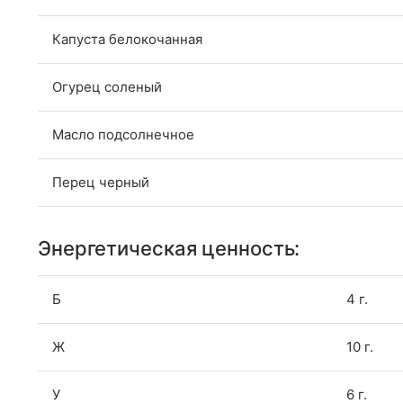
Капуста белокочанная
Огурец соленый
Масло подсолнечное
Перец черный
Энергетическая ценность:
Б
4 г.
Ж
10 г.
У
6 г.