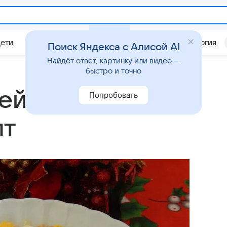
Дети
Дом
Гороскопы
Стиль жизни
Психология
Поиск Яндекса с Алисой AI
Найдёт ответ, картинку или видео —
быстро и точно
ейский»:
Попробовать
пт