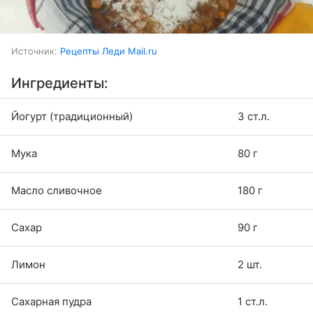
Источник:
Рецепты Леди Mail.ru
Ингредиенты:
Йогурт (традиционный)
3 ст.л.
Мука
80 г
Масло сливочное
180 г
Сахар
90 г
Лимон
2 шт.
Сахарная пудра
1 ст.л.