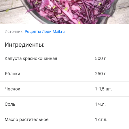
Источник:
Рецепты Леди Mail.ru
Ингредиенты:
Капуста краснокочанная
500 г
Яблоки
250 г
Чеснок
1-1,5 шт.
Соль
1 ч.л.
Масло растительное
1 ст.л.