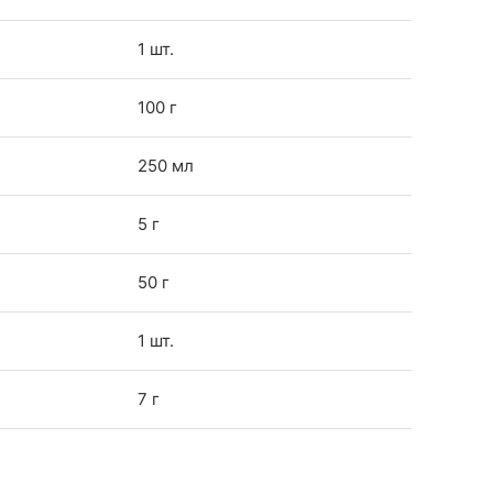
1 шт.
100 г
250 мл
5 г
50 г
1 шт.
7 г