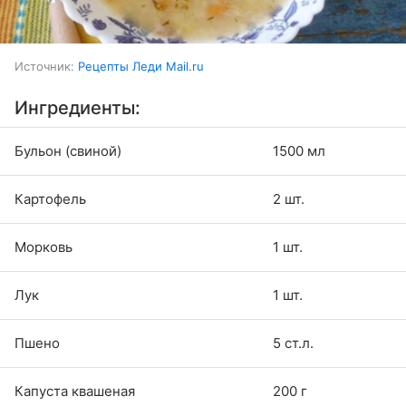
Источник:
Рецепты Леди Mail.ru
Ингредиенты:
Бульон (свиной)
1500 мл
Картофель
2 шт.
Морковь
1 шт.
Лук
1 шт.
Пшено
5 ст.л.
Капуста квашеная
200 г