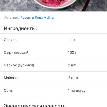
Источник:
Рецепты Леди Mail.ru
Ингредиенты:
Свекла
1 шт.
Сыр (твердый)
100 г
Чеснок (зубчики)
2 шт.
Майонез
2 ст.л.
Соль
1 по вкусу
Энергетическая ценность: