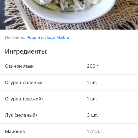
Источник:
Рецепты Леди Mail.ru
Ингредиенты:
Свиной язык
200 г
Огурец соленый
1 шт.
Огурец (свежий)
1 шт.
Лук (зеленый)
3 шт.
Майонез
1 ст.л.