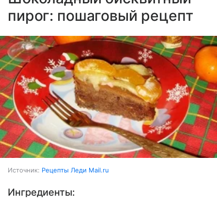
пирог: пошаговый рецепт
Источник:
Рецепты Леди Mail.ru
Ингредиенты:
Выберите комментарий
Выберите комментарий
Выберите комментарий
Мандарины
2 шт.