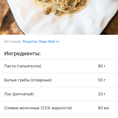
Источник:
Рецепты Леди Mail.ru
Ингредиенты:
Паста (тальятелле)
80 г
Белые грибы (отварные)
50 г
Лук (репчатый)
20 г
Сливки молочные (33% жирности)
80 мл