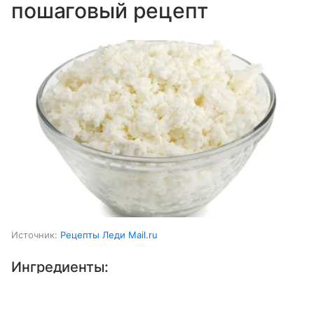
пошаговый рецепт
Источник:
Рецепты Леди Mail.ru
Ингредиенты:
Выберите комментарий
Выберите комментарий
Выберите комментарий
Молоко коровье
1 ст.