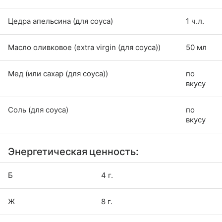
Цедра апельсина (для соуса)
1 ч.л.
Масло оливковое (extra virgin (для соуса))
50 мл
Мед (или сахар (для соуса))
по
вкусу
Соль (для соуса)
по
вкусу
Энергетическая ценность:
Б
4 г.
Ж
8 г.