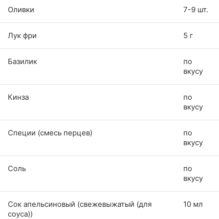
Оливки
7-9 шт.
Лук фри
5 г
Базилик
по
вкусу
Кинза
по
вкусу
Специи (смесь перцев)
по
вкусу
Соль
по
вкусу
Сок апельсиновый (свежевыжатый (для
10 мл
соуса))