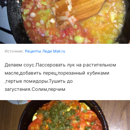
Источник:
Рецепты Леди Mail.ru
Делаем соус.Пассеровать лук на растительном
масле,добавить перец,порезанный кубиками
,тертые помидоры.Тушить до
загустения.Солим,перчим