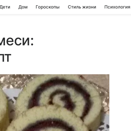
 Дети
Дом
Гороскопы
Стиль жизни
Психология
меси:
пт