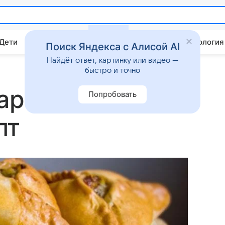
 Дети
Дом
Гороскопы
Стиль жизни
Психология
Поиск Яндекса с Алисой AI
Найдёт ответ, картинку или видео —
быстро и точно
арски:
Попробовать
пт