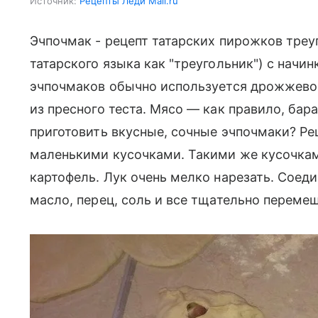
Источник:
Рецепты Леди Mail.ru
Эчпочмак - рецепт татарских пирожков треу
татарского языка как "треугольник") с начин
эчпочмаков обычно используется дрожжевое
из пресного теста. Мясо — как правило, бара
приготовить вкусные, сочные эчпочмаки? Ре
маленькими кусочками. Такими же кусочка
картофель. Лук очень мелко нарезать. Соеди
масло, перец, соль и все тщательно перемеш