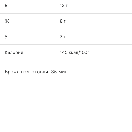
Б
12 г.
Ж
8 г.
У
7 г.
Калории
145 ккал/100г
Время подготовки: 35 мин.