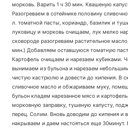
морковь. Варить 1 ч 30 мин. Квашеную капу
Разогреваем в сотейнике половину сливочног
л. томатной пасты, кориандр, базилик и ту
луковицу и морковь очищаем, лук мелко нар
сковороде разогреваем растительное масло
мин.) Добавляем оставшуюся томатную пасту
Картофель очищаем и нарезаем кубиками. Ч
вынимаем из бульона и нарезаем небольшим
чистую кастрюлю и довести до кипения. В с
сливочное масло и обжариваем муку, помеши
бульон кладем нарезанное мясо и картофель
морковную заправку, тушеную капусту, подж
перец. Солим. Вновь доводим до кипения и в
накрываем и даем настояться еще 30минут. 