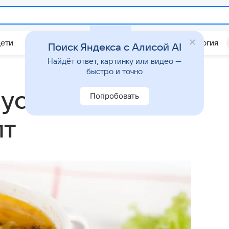
Дети
Дом
Гороскопы
Стиль жизни
Психология
Поиск Яндекса с Алисой AI
Найдёт ответ, картинку или видео —
быстро и точно
усты:
Попробовать
пт