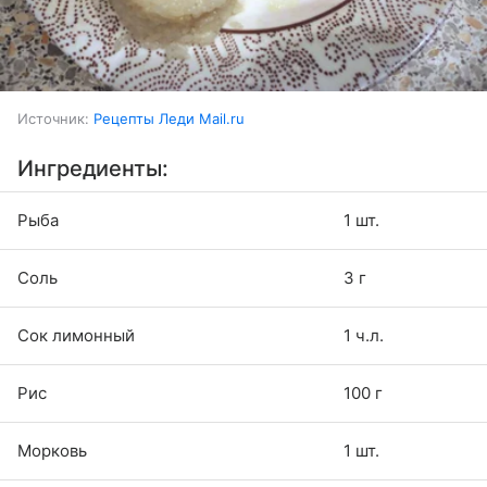
Источник:
Рецепты Леди Mail.ru
Ингредиенты:
Рыба
1 шт.
Соль
3 г
Сок лимонный
1 ч.л.
Рис
100 г
Морковь
1 шт.