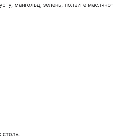
сту, мангольд, зелень, полейте масляно-
к столу.