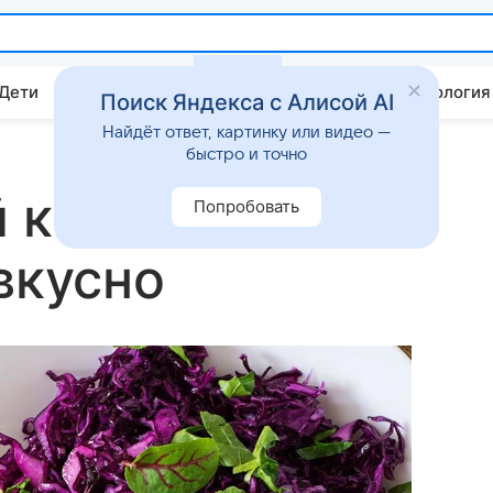
 Дети
Дом
Гороскопы
Стиль жизни
Психология
Поиск Яндекса с Алисой AI
Найдёт ответ, картинку или видео —
быстро и точно
й капусты с
Попробовать
вкусно