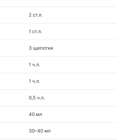
2 ст.л.
1 ст.л.
3 щепотки
1 ч.л.
1 ч.л.
0,5 ч.л.
40 мл
30–40 мл