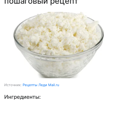
пошаговый рецепт
Источник:
Рецепты Леди Mail.ru
Ингредиенты:
Выберите комментарий
Выберите комментарий
Выберите комментарий
Молоко коровье
1 ст.