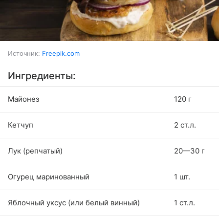
Источник:
Freepik.com
Ингредиенты:
Майонез
120 г
Кетчуп
2 ст.л.
Лук (репчатый)
20—30 г
Огурец маринованный
1 шт.
Яблочный уксус (или белый винный)
1 ст.л.