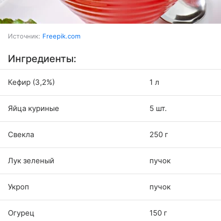
Источник:
Freepik.com
Ингредиенты:
Кефир (3,2%)
1 л
Яйца куриные
5 шт.
Свекла
250 г
Лук зеленый
пучок
Укроп
пучок
Огурец
150 г