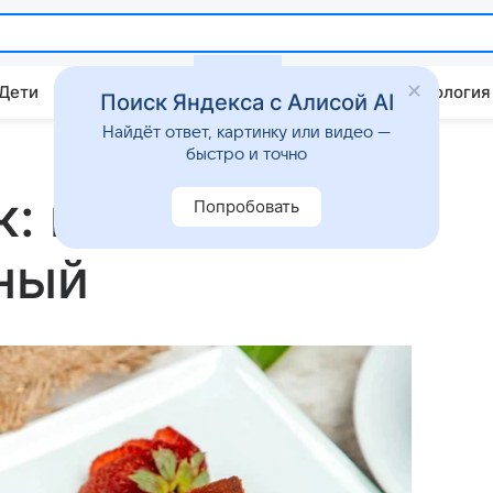
 Дети
Дом
Гороскопы
Стиль жизни
Психология
Поиск Яндекса с Алисой AI
Найдёт ответ, картинку или видео —
быстро и точно
к: нежный,
Попробовать
ный