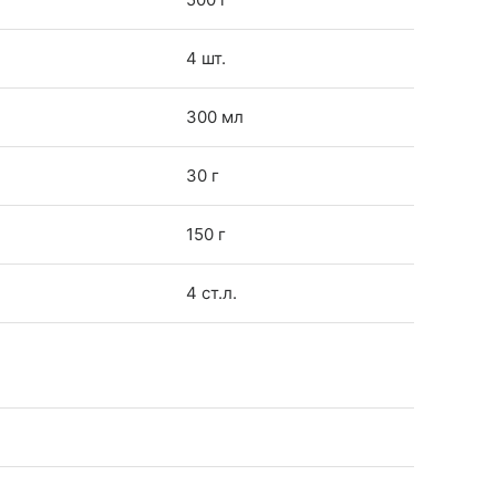
4 шт.
300 мл
30 г
150 г
4 ст.л.