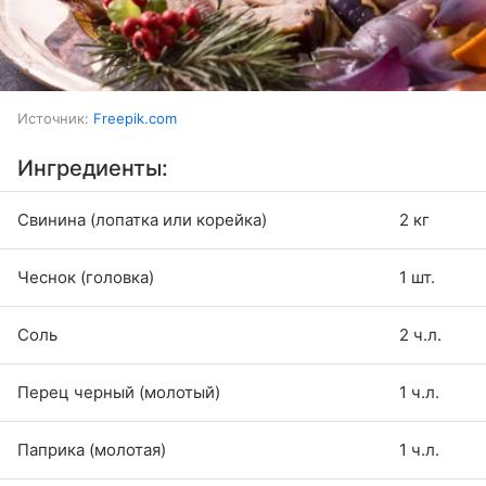
Источник:
Freepik.com
Ингредиенты:
Свинина (лопатка или корейка)
2 кг
Чеснок (головка)
1 шт.
Соль
2 ч.л.
Перец черный (молотый)
1 ч.л.
Паприка (молотая)
1 ч.л.