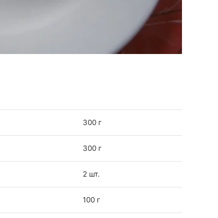
300 г
300 г
2 шт.
100 г