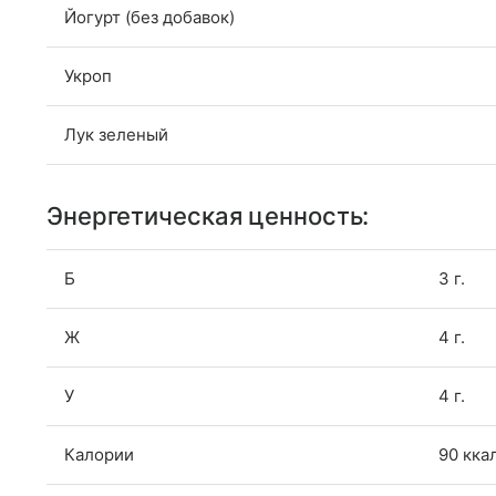
Йогурт (без добавок)
Укроп
Лук зеленый
Энергетическая ценность:
Б
3 г.
Ж
4 г.
У
4 г.
Калории
90 кка