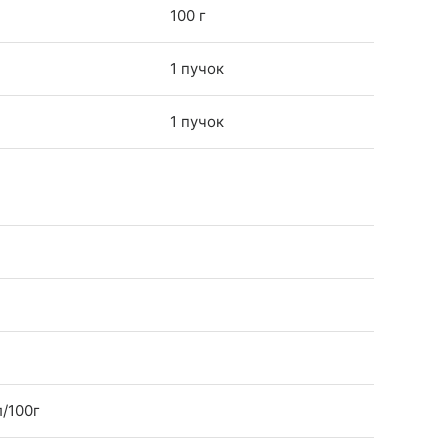
100 г
1 пучок
1 пучок
л/100г