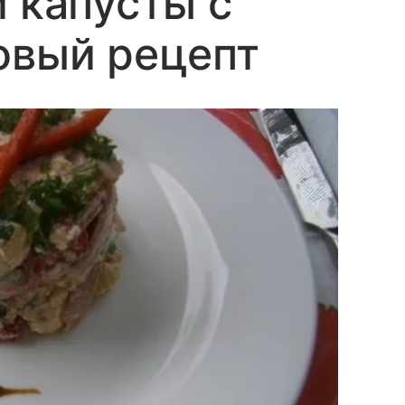
й капусты с
овый рецепт