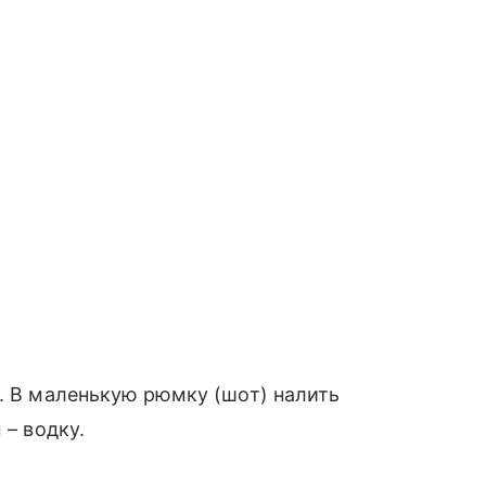
). В маленькую рюмку (шот) налить
 – водку.