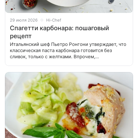
29 июля 2026
Hi-Chef
Спагетти карбонара: пошаговый
рецепт
Итальянский шеф Пьетро Ронгони утверждает, что
классическая паста карбонара готовится без
сливок, только с желтками. Впрочем,
справедливости ради признаем, что итальянские
угольщики ели так пасту скорее по необходимости