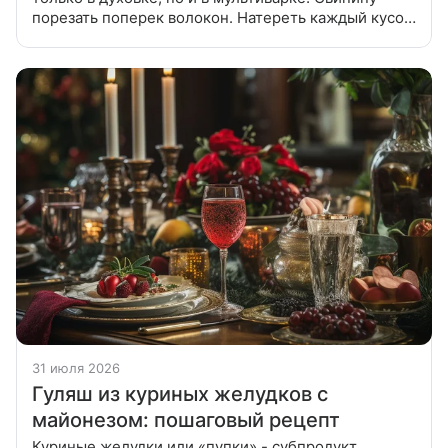
порезать поперек волокон. Натереть каждый кусок
солью и перцем, можно немного отбить и положить
под пресс на 30
31 июля 2026
Гуляш из куриных желудков с
майонезом: пошаговый рецепт
Куриные желудки или «пупки» - субпродукт,