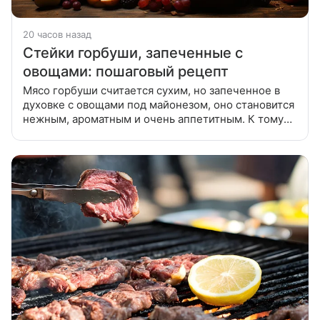
20 часов назад
Стейки горбуши, запеченные с
овощами: пошаговый рецепт
Мясо горбуши считается сухим, но запеченное в
духовке с овощами под майонезом, оно становится
нежным, ароматным и очень аппетитным. К тому
же рыба будет готова сразу же с гарниром. Мясо
горбуши считается сухим,