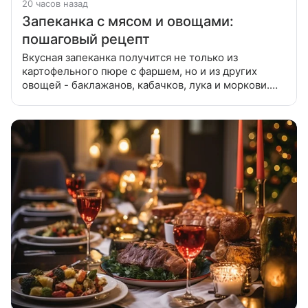
20 часов назад
Запеканка с мясом и овощами:
пошаговый рецепт
Вкусная запеканка получится не только из
картофельного пюре с фаршем, но и из других
овощей - баклажанов, кабачков, лука и моркови.
Хорошо добавить к ним соус на основе майонеза и
сметаны, а противень застелить