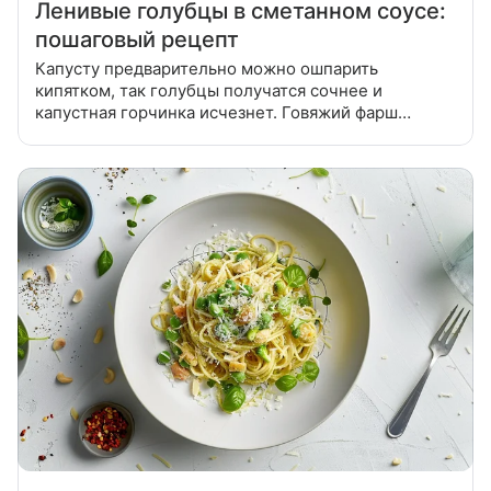
Ленивые голубцы в сметанном соусе:
пошаговый рецепт
Капусту предварительно можно ошпарить
кипятком, так голубцы получатся сочнее и
капустная горчинка исчезнет. Говяжий фарш
посолить, добавить специи, мелко порезанный лук
и тонко нарезанную капусту. Рис отварить