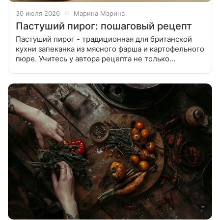
30 июля 2026
Марина Марина
Пастуший пирог: пошаговый рецепт
Пастуший пирог - традиционная для британской
кухни запеканка из мясного фарша и картофельного
пюре. Учитесь у автора рецепта не только
правильному приготовлению, но и красивой подаче!
Картошку отварить, помять