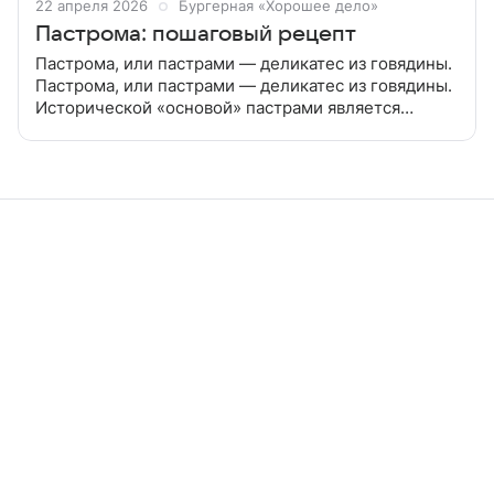
22 апреля 2026
Бургерная «Хорошее дело»
Пастрома: пошаговый рецепт
Пастрома, или пастрами — деликатес из говядины.
Пастрома, или пастрами — деликатес из говядины.
Исторической «основой» пастрами является
турецкая бастурма — нарезанное и высушенное на
ветру мясо, переложенное