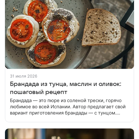
31 июля 2026
Брандада из тунца, маслин и оливок:
пошаговый рецепт
Брандада — это пюре из соленой трески, горячо
любимое во всей Испании. Автор предлагает свой
вариант приготовления брандады — с тунцом.
Порезать оливки и маслины, очень мелко порубить
зеленый лук, тунец размять