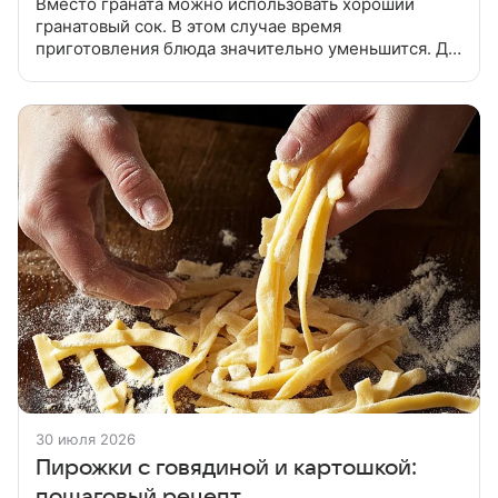
Вместо граната можно использовать хороший
гранатовый сок. В этом случае время
приготовления блюда значительно уменьшится. Да
и мясо получится сочнее. С мяса срезать лишний
жир, разрезать на 2 части. Для
30 июля 2026
Пирожки с говядиной и картошкой:
пошаговый рецепт