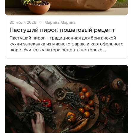
30 июля 2026
Марина Марина
Пастуший пирог: пошаговый рецепт
Пастуший пирог - традиционная для британской
кухни запеканка из мясного фарша и картофельного
пюре. Учитесь у автора рецепта не только
правильному приготовлению, но и красивой подаче!
Картошку отварить, помять