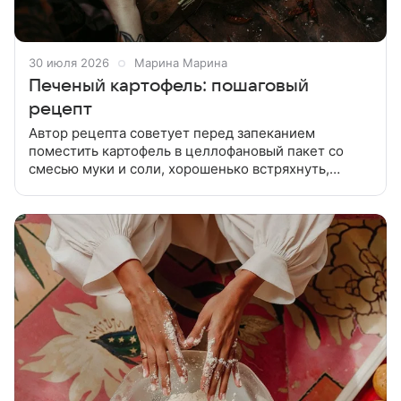
30 июля 2026
Марина Марина
Печеный картофель: пошаговый
рецепт
Автор рецепта советует перед запеканием
поместить картофель в целлофановый пакет со
смесью муки и соли, хорошенько встряхнуть,
вынуть и только потом отправить в духовку.
Действие практически колдовское.! Но на результат