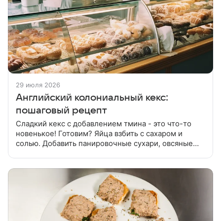
29 июля 2026
Английский колониальный кекс:
пошаговый рецепт
Сладкий кекс с добавлением тмина - это что-то
новенькое! Готовим? Яйца взбить с сахаром и
солью. Добавить панировочные сухари, овсяные
хлопья, тмин. Всыпать муку с разрыхлителем, какао,
сливки, ванилин,