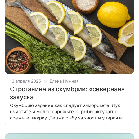
13 апреля 2025
Елена Нужная
Строганина из скумбрии: «северная»
закуска
Скумбрию заранее как следует заморозьте. Лук
очистите и мелко нарежьте. С рыбы аккуратно
срежьте шкурку. Держа рыбу за хвост и упирая в
разделочную доску головой, срезайте кусочки
тонкими слоями. Получившуюся рыбную