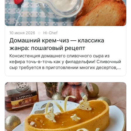
10 июня 2026
Hi-Chef
Домашний крем-чиз — классика
жанра: пошаговый рецепт
Консистенция домашнего сливочного сыра из
кефира точь-в-точь как у филадельфии! Сливочный
сыр требуется в приготовлении многих десертов,
например, всеми любимого чизкейка. Однако
филадельфия недешевая, а порой