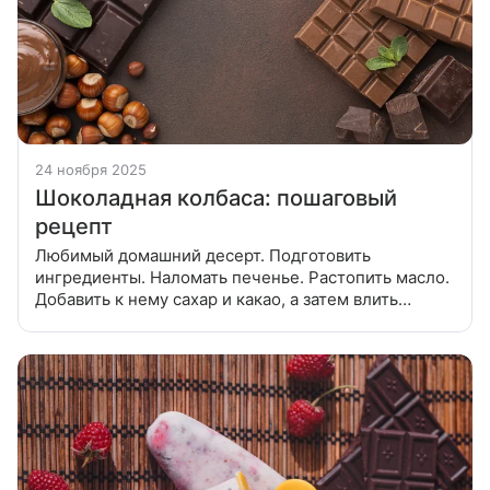
24 ноября 2025
Шоколадная колбаса: пошаговый
рецепт
Любимый домашний десерт. Подготовить
ингредиенты. Наломать печенье. Растопить масло.
Добавить к нему сахар и какао, а затем влить
молоко. Довести до кипения. Влить полученную
смесь в печенье. Размешать. Разложить по
мешочкам. И поместить в морозилку миниму