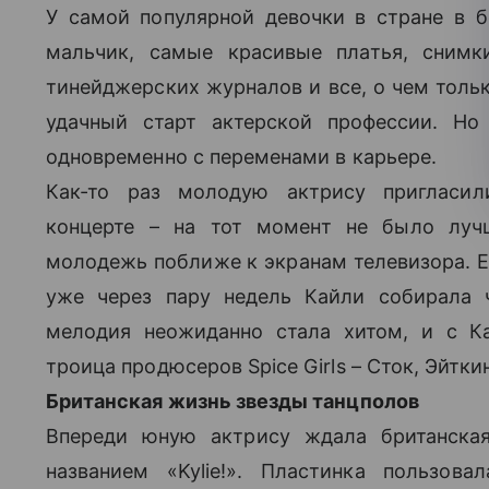
У самой популярной девочки в стране в б
мальчик, самые красивые платья, сним
тинейджерских журналов и все, о чем толь
удачный старт актерской профессии. Но
одновременно с переменами в карьере.
Как-то раз молодую актрису пригласил
концерте – на тот момент не было лучш
молодежь поближе к экранам телевизора. Е
уже через пару недель Кайли собирала
мелодия неожиданно стала хитом, и с Каи
троица продюсеров Spice Girls – Сток, Эйтки
Британская жизнь звезды танцполов
Впереди юную актрису ждала британска
названием «Kylie!». Пластинка пользо