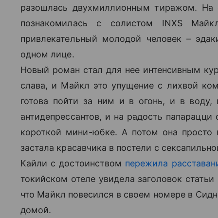
разошлась двухмиллионным тиражом. На 
познакомилась с солистом INXS Майк
привлекательный молодой человек – эда
одном лице.
Новый роман стал для нее интенсивным кур
слава, и Майкл это упущение с лихвой к
готова пойти за ним и в огонь, и в воду
антидепрессантов, и на радость папарацци 
короткой мини-юбке. А потом она просто 
застала красавчика в постели с сексапильнои
Кайли с достоинством
пережила расставан
токийском отеле увидела заголовок статьи в
что Майкл повесился в своем номере в Сидн
домой.