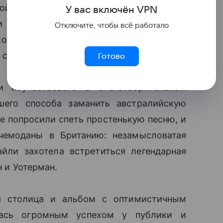
ойфрендах появился самый популярный
У вас включ
ён
V
P
N
ки от лучших фотографов на обложках
Отключите, чтобы всё работало
ко можно мечтать. А заодно – гонорары и
 счастье в личной жизни закончилось
Готово
и поучаствовать в благотворительном
его способа заманить австралийскую
е попросили спеть простенькую песню, и
 чемоданы в Британию: незамысловатая
̆ли захотела встретиться легендарная
н и Уотерман.
я столица и альбом с оптимистичным
валась огромным успехом у публики и