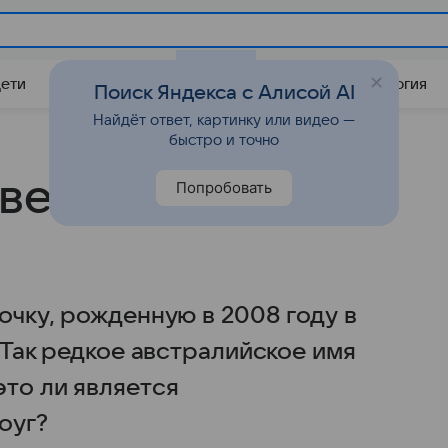
Дети
Дом
Гороскопы
Стиль жизни
Психология
Поиск Яндекса с Алисой AI
Найдёт ответ, картинку или видео —
быстро и точно
везда не имеет
Попробовать
очку, рожденную в 2008 году в
 Так редкое австралийское имя
это ли является
оуг?