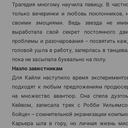
Трагедия многому научила певицу. В частно
только вечеринки и любовь поклонников, н
своими эмоциями. Ведь звезда не име
выработала свой секрет постоянного д
проблемы и разочарования – посвятить кажд
головой ушла в работу, заперлась в танцева
пока не засыпала буквально на полу.
Назло завистникам
Для Кайли наступило время экспериментов
подходят к любым предложениям продюсер
на множество авантюр. Она спела дуэто
Кейвом, записала трек с Робби Уильям
бойце» – сомнительной экранизации компью
Карьера шла в гору, но личная жизнь мис