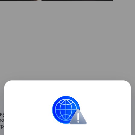
кудри и нарядили в лучшее платье. Но роль
поддержать сестренку, чтобы та не
утро после премьеры Кайли в прямом смысле