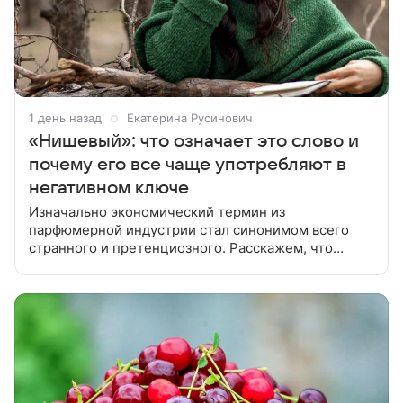
1 день назад
Екатерина Русинович
«Нишевый»: что означает это слово и
почему его все чаще употребляют в
негативном ключе
Изначально экономический термин из
парфюмерной индустрии стал синонимом всего
странного и претенциозного. Расскажем, что
означает слово «нишевый». Этот термин означает
рассчитанный на узкую, специфическую