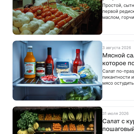
Простой, сытн
первой редиск
маслом, горч
дольками, ост
3 августа 2026
Мясной са
которое п
Салат по-пра
пикантности и
мясо остудить
вымыть, нате
31 июля 2026
Салат с к
пошаговый