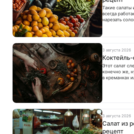
Такие салаты 
всегда работа
нарезать соло
измельчить. 
3 августа 2026
Коктейль-
Этот салат сл
конечно же, н
в креманках и
черешковый
3 августа 2026
Салат из 
рецепт