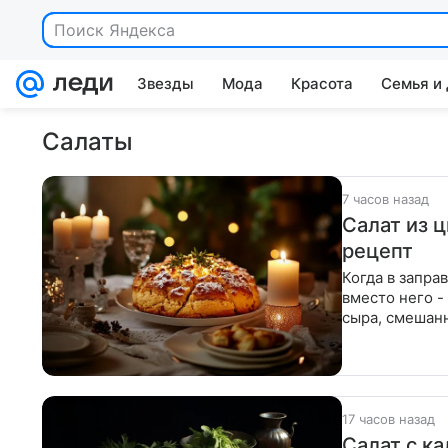
Поиск Яндекса
Звезды
Мода
Красота
Семья и
Салаты
7 часов назад
Салат из 
рецепт
Когда в запра
вместо него -
сыра, смешанн
соцветия
17 часов назад
Салат с к