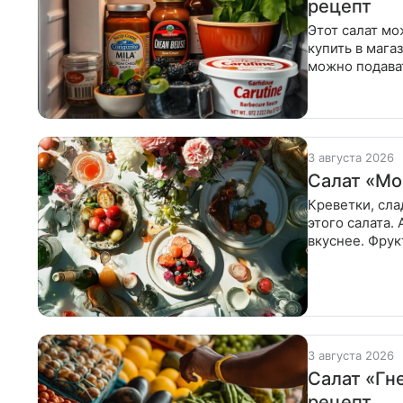
рецепт
Этот салат мо
купить в мага
можно подават
яйца (в
3 августа 2026
Салат «Мо
Креветки, сла
этого салата.
вкуснее. Фрук
нарезать
3 августа 2026
Салат «Гн
рецепт