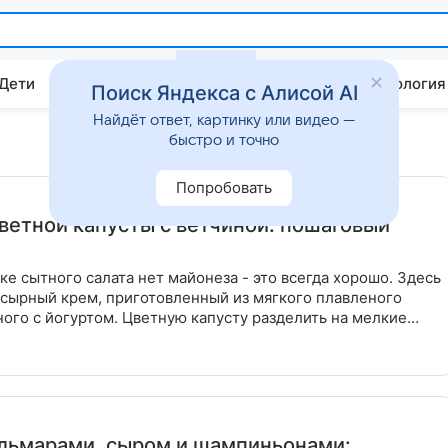
 Дети
Дом
Гороскопы
Стиль жизни
Психология
Поиск Яндекса с Алисой AI
Найдёт ответ, картинку или видео —
быстро и точно
Попробовать
цветной капусты с ветчиной: пошаговый
вке сытного салата нет майонеза - это всегда хорошо. Здесь
 сырный крем, приготовленный из мягкого плавленого
ого с йогуртом. Цветную капусту разделить на мелкие
альмарами, сыром и шампиньонами: