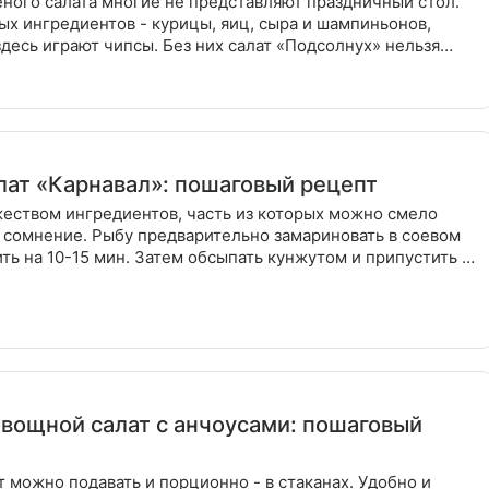
еного салата многие не представляют праздничный стол.
х ингредиентов - курицы, яиц, сыра и шампиньонов,
десь играют чипсы. Без них салат «Подсолнух» нельзя
ноц
лат «Карнавал»: пошаговый рецепт
жеством ингредиентов, часть из которых можно смело
 сомнение. Рыбу предварительно замариновать в соевом
ить на 10-15 мин. Затем обсыпать кунжутом и припустить на
вощной салат с анчоусами: пошаговый
 можно подавать и порционно - в стаканах. Удобно и