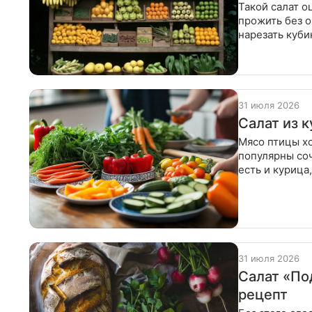
Такой салат о
прожить без 
нарезать куби
до
31 июля 2026
Салат из 
Мясо птицы х
популярны соч
есть и курица
воде
31 июля 2026
Салат «По
рецепт