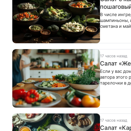
пошаговый
В числе ингре
шампиньоны, и
сметана и май
подсоленной 
17 часов назад
Салат «Же
Если у вас до
автора этого 
тарелочки в д
кипящей
17 часов назад
Салат «Ка