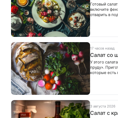
Готовый салат
включите фенх
отварить в по
небольшими
17 часов назад
Салат со 
У этого салат
пруду». Приго
которые есть 
хвостики и
3 августа 2026
Салат с к