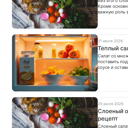
Без этого сло
Кроме основны
важную роль з
считать «пол
31 июля 2026
Теплый са
Салат со мно
поставить под
соусе и остав
сковороде
29 июля 2026
Слоеный о
рецепт
Слоеный салат