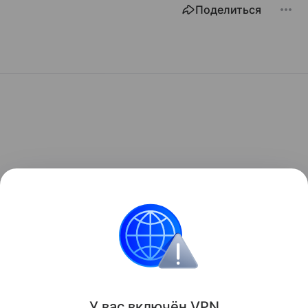
Поделиться
У вас включ
ён
V
P
N